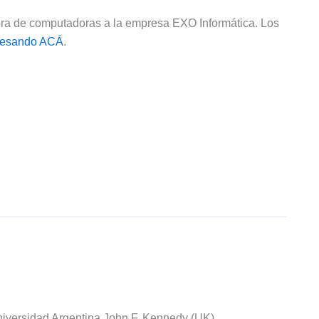
pra de computadoras a la empresa EXO Informática. Los
resando ACÁ
.
iversidad Argentina John F. Kennedy (UK).