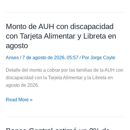
Universal
por
Hijo
Monto de AUH con discapacidad
subiría
a
con Tarjeta Alimentar y Libreta en
$153.865
agosto
en
septiembre
Anses
/ 7 de agosto de 2026, 05:57 / Por
Jorge Coyle
Detalle del monto a cobrar por las familias de la AUH con
discapacidad con la Tarjeta Alimentar y la Libreta en
agosto de 2026.
Monto
Read More »
de
AUH
con
discapacidad