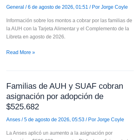
Anses
General
/ 6 de agosto de 2026, 01:51 / Por
Jorge Coyle
para
Información sobre los montos a cobrar por las familias de
septiembre
la AUH con la Tarjeta Alimentar y el Complemento de la
de
Libreta en agosto de 2026.
2026
Montos
Read More »
a
cobrar
por
Familias de AUH y SUAF cobran
AUH
con
asignación por adopción de
Tarjeta
$525.682
Alimentar
y
Anses
/ 5 de agosto de 2026, 05:53 / Por
Jorge Coyle
Libreta
La Anses aplicó un aumento a la asignación por
en