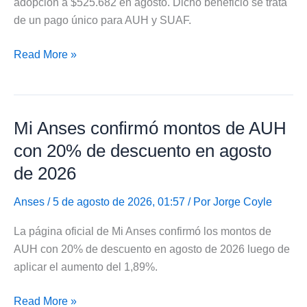
adopción a $525.682 en agosto. Dicho beneficio se trata
agosto
de un pago único para AUH y SUAF.
de
2026
Familias
Read More »
de
AUH
y
Mi Anses confirmó montos de AUH
SUAF
cobran
con 20% de descuento en agosto
asignación
de 2026
por
adopción
Anses
/ 5 de agosto de 2026, 01:57 / Por
Jorge Coyle
de
La página oficial de Mi Anses confirmó los montos de
$525.682
AUH con 20% de descuento en agosto de 2026 luego de
aplicar el aumento del 1,89%.
Mi
Read More »