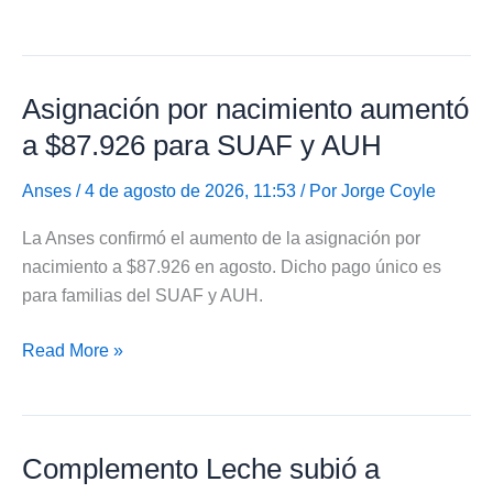
Anses
confirmó
montos
Asignación por nacimiento aumentó
de
AUH
a $87.926 para SUAF y AUH
con
20%
Anses
/ 4 de agosto de 2026, 11:53 / Por
Jorge Coyle
de
La Anses confirmó el aumento de la asignación por
descuento
nacimiento a $87.926 en agosto. Dicho pago único es
en
para familias del SUAF y AUH.
agosto
de
Asignación
Read More »
2026
por
nacimiento
aumentó
Complemento Leche subió a
a
$87.926