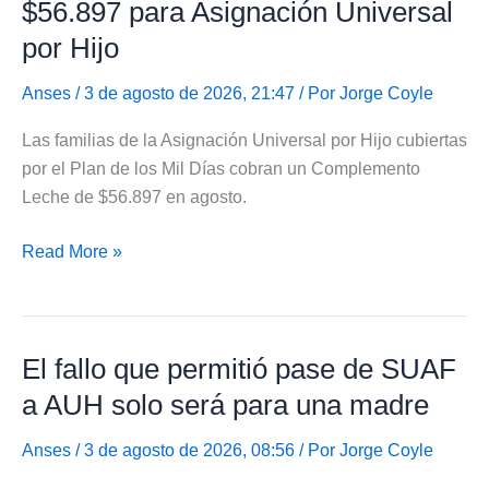
$56.897 para Asignación Universal
para
por Hijo
SUAF
y
Anses
/ 3 de agosto de 2026, 21:47 / Por
Jorge Coyle
AUH
Las familias de la Asignación Universal por Hijo cubiertas
por el Plan de los Mil Días cobran un Complemento
Leche de $56.897 en agosto.
Complemento
Read More »
Leche
subió
a
El fallo que permitió pase de SUAF
$56.897
para
a AUH solo será para una madre
Asignación
Universal
Anses
/ 3 de agosto de 2026, 08:56 / Por
Jorge Coyle
por