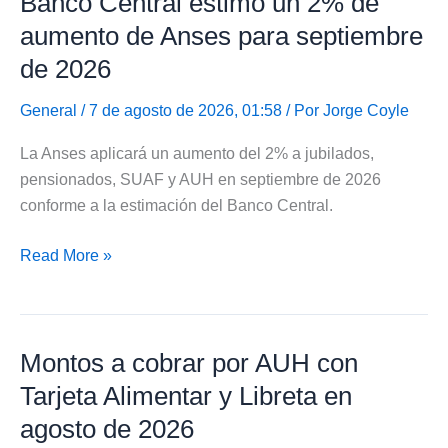
Banco Central estimó un 2% de
con
aumento de Anses para septiembre
Tarjeta
de 2026
Alimentar
y
General
/ 7 de agosto de 2026, 01:58 / Por
Jorge Coyle
Libreta
La Anses aplicará un aumento del 2% a jubilados,
en
pensionados, SUAF y AUH en septiembre de 2026
agosto
conforme a la estimación del Banco Central.
Banco
Read More »
Central
estimó
un
Montos a cobrar por AUH con
2%
de
Tarjeta Alimentar y Libreta en
aumento
agosto de 2026
de