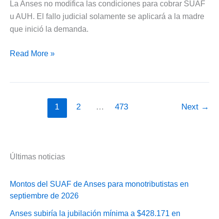
La Anses no modifica las condiciones para cobrar SUAF
Hijo
u AUH. El fallo judicial solamente se aplicará a la madre
que inició la demanda.
El
Read More »
fallo
que
permitió
pase
1
2
…
473
Next
→
de
SUAF
a
AUH
Últimas noticias
solo
será
Montos del SUAF de Anses para monotributistas en
para
septiembre de 2026
una
Anses subiría la jubilación mínima a $428.171 en
madre