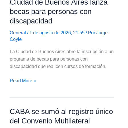
Ciudad de Buenos Aires lanza
becas para personas con
discapacidad
General
/ 1 de agosto de 2026, 21:55 / Por
Jorge
Coyle
La Ciudad de Buenos Aires abre la inscripción a un
programa de becas para personas con
discapacidad que realicen cursos de formación.
Ciudad
Read More »
de
Buenos
Aires
CABA se sumó al registro único
lanza
becas
del Convenio Multilateral
para