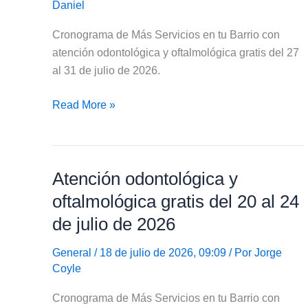
Daniel
Cronograma de Más Servicios en tu Barrio con
atención odontológica y oftalmológica gratis del 27
al 31 de julio de 2026.
Atención
Read More »
odontológica
y
oftalmológica
Atención odontológica y
gratis
del
oftalmológica gratis del 20 al 24
27
de julio de 2026
al
31
General
/ 18 de julio de 2026, 09:09 / Por
Jorge
de
Coyle
julio
Cronograma de Más Servicios en tu Barrio con
de