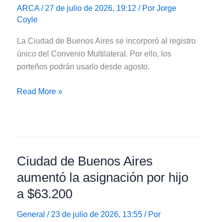
personas
ARCA
/ 27 de julio de 2026, 19:12 / Por
Jorge
Coyle
con
discapacidad
La Ciudad de Buenos Aires se incorporó al registro
único del Convenio Multilateral. Por ello, los
porteños podrán usarlo desde agosto.
CABA
Read More »
se
sumó
al
registro
único
Ciudad de Buenos Aires
del
aumentó la asignación por hijo
Convenio
a $63.200
Multilateral
General
/ 23 de julio de 2026, 13:55 / Por