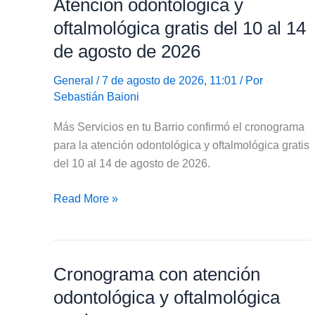
Atención odontológica y
detalló
las
oftalmológica gratis del 10 al 14
guardias
de agosto de 2026
odontológicas
General
/ 7 de agosto de 2026, 11:01 / Por
Sebastián Baioni
Más Servicios en tu Barrio confirmó el cronograma
para la atención odontológica y oftalmológica gratis
del 10 al 14 de agosto de 2026.
Atención
Read More »
odontológica
y
oftalmológica
Cronograma con atención
gratis
del
odontológica y oftalmológica
10