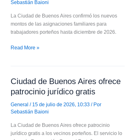
Sebastián Baioni
La Ciudad de Buenos Aires confirmó los nuevos
montos de las asignaciones familiares para
trabajadores porteños hasta diciembre de 2026.
Ciudad
Read More »
de
Buenos
Aires
Ciudad de Buenos Aires ofrece
aumentó
la
patrocinio jurídico gratis
asignación
por
General
/ 15 de julio de 2026, 10:33 / Por
Sebastián Baioni
hijo
a
La Ciudad de Buenos Aires ofrece patrocinio
$63.200
jurídico gratis a los vecinos porteños. El servicio lo