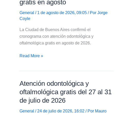
gratis en agosto
al
14
General
/ 1 de agosto de 2026, 09:05 / Por
Jorge
de
Coyle
agosto
La Ciudad de Buenos Aires confirmó el
de
cronograma con atención odontológica y
2026
oftalmológica gratis en agosto de 2026.
Cronograma
Read More »
con
atención
odontológica
Atención odontológica y
y
oftalmológica
oftalmológica gratis del 27 al 31
gratis
de julio de 2026
en
agosto
General
/ 24 de julio de 2026, 16:02 / Por
Mauro