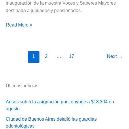
inauguración de la muestra Voces y Saberes Mayores
destinada a jubilados y pensionados.
IPS
Read More »
apoyó
Voces
y
Saberes
1
2
…
17
Next
→
Mayores
para
jubilados
y
Últimas noticias
pensionados
Anses subió la asignación por cónyuge a $18.304 en
agosto
Ciudad de Buenos Aires detalló las guardias
odontológicas