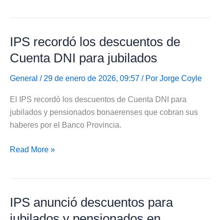
prorrogó
la
renovación
IPS recordó los descuentos de
de
asignaciones
Cuenta DNI para jubilados
y
certificado
General
/ 29 de enero de 2026, 09:57 / Por
Jorge Coyle
escolar
El IPS recordó los descuentos de Cuenta DNI para
jubilados y pensionados bonaerenses que cobran sus
haberes por el Banco Provincia.
IPS
Read More »
recordó
los
descuentos
IPS anunció descuentos para
de
Cuenta
jubilados y pensionados en