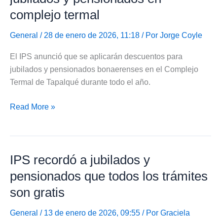
DNI
complejo termal
para
jubilados
General
/ 28 de enero de 2026, 11:18 / Por
Jorge Coyle
El IPS anunció que se aplicarán descuentos para
jubilados y pensionados bonaerenses en el Complejo
Termal de Tapalqué durante todo el año.
IPS
Read More »
anunció
descuentos
para
IPS recordó a jubilados y
jubilados
y
pensionados que todos los trámites
pensionados
son gratis
en
complejo
General
/ 13 de enero de 2026, 09:55 / Por
Graciela