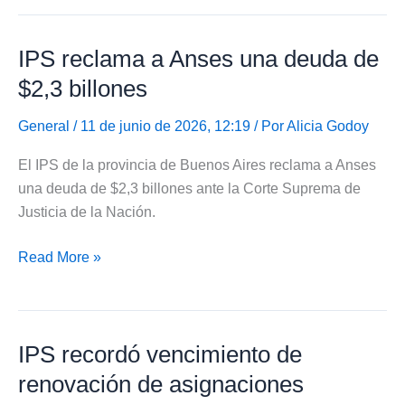
a
jubilados
IPS reclama a Anses una deuda de
sobre
error
$2,3 billones
en
los
General
/ 11 de junio de 2026, 12:19 / Por
Alicia Godoy
recibos
El IPS de la provincia de Buenos Aires reclama a Anses
de
una deuda de $2,3 billones ante la Corte Suprema de
haberes
Justicia de la Nación.
IPS
Read More »
reclama
a
Anses
IPS recordó vencimiento de
una
deuda
renovación de asignaciones
de