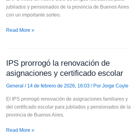
jubilados y pensionados de la provincia de Buenos Aires
con un importante sorteo.
IPS
Read More »
inició
nuevo
ciclo
IPS prorrogó la renovación de
de
bingos
asignaciones y certificado escolar
recreativos
para
General
/ 14 de febrero de 2026, 16:03 / Por
Jorge Coyle
jubilados
El IPS prorrogó renovación de asignaciones familiares y
del certificado escolar para jubilados y pensionados de la
provincia de Buenos Aires.
IPS
Read More »