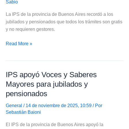
termal
Sabio
La IPS de la provincia de Buenos Aires recordó a los
jubilados y pensionados que todos los trámites son gratis
y no requieren gestores.
IPS
Read More »
recordó
a
jubilados
IPS apoyó Voces y Saberes
y
pensionados
Mayores para jubilados y
que
pensionados
todos
los
General
/ 14 de noviembre de 2025, 10:59 / Por
trámites
Sebastián Baioni
son
El IPS de la provincia de Buenos Aires apoyó la
gratis