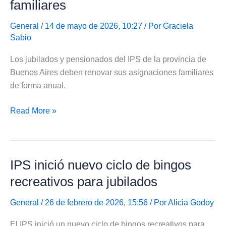
familiares
$2,3
billones
General
/ 14 de mayo de 2026, 10:27 / Por
Graciela
Sabio
Los jubilados y pensionados del IPS de la provincia de
Buenos Aires deben renovar sus asignaciones familiares
de forma anual.
IPS
Read More »
recordó
vencimiento
de
IPS inició nuevo ciclo de bingos
renovación
de
recreativos para jubilados
asignaciones
familiares
General
/ 26 de febrero de 2026, 15:56 / Por
Alicia Godoy
El IPS inició un nuevo ciclo de bingos recreativos para