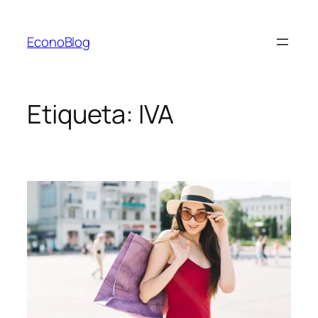
Saltar
al
EconoBlog
contenido
Etiqueta:
IVA