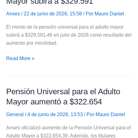
Mayor subirá a $329.591
años
de
Anses
/ 22 de junio de 2026, 15:58 / Por
Mauro Daniel
aportes
El monto de la pensión universal para el adulto mayor
y
subirá a $329.591,46 en julio de 2026 como resultado del
mejorar
aumento por movilidad.
la
PUAM
Pensión
Read More »
Universal
para
el
Pensión Universal para el Adulto
Adulto
Mayor
Mayor aumentó a $322.654
subirá
a
General
/ 4 de junio de 2026, 13:53 / Por
Mauro Daniel
$329.591
Anses oficializó aumento de la Pensión Universal para el
Adulto Mayor a $322.654,39. Además, los titulares