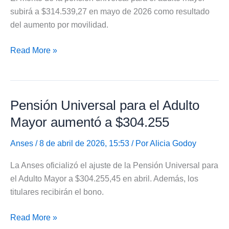
mayo
subirá a $314.539,27 en mayo de 2026 como resultado
de
del aumento por movilidad.
2026
Pensión
Read More »
Universal
para
el
Pensión Universal para el Adulto
Adulto
Mayor
Mayor aumentó a $304.255
aumentará
a
Anses
/ 8 de abril de 2026, 15:53 / Por
Alicia Godoy
$314.539
La Anses oficializó el ajuste de la Pensión Universal para
el Adulto Mayor a $304.255,45 en abril. Además, los
titulares recibirán el bono.
Pensión
Read More »