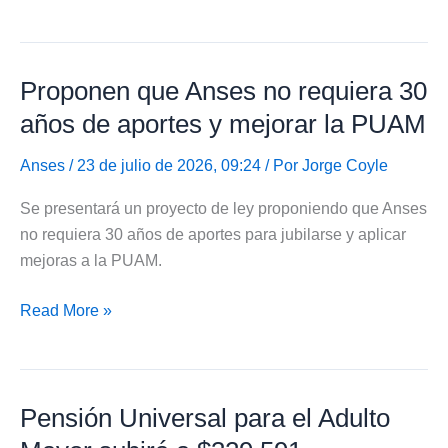
Universal
para
el
Proponen que Anses no requiera 30
Adulto
Mayor
años de aportes y mejorar la PUAM
aumentó
a
Anses
/ 23 de julio de 2026, 09:24 / Por
Jorge Coyle
$335.820,74
Se presentará un proyecto de ley proponiendo que Anses
no requiera 30 años de aportes para jubilarse y aplicar
mejoras a la PUAM.
Proponen
Read More »
que
Anses
no
Pensión Universal para el Adulto
requiera
30