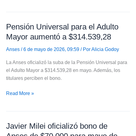
Milei
oficializó
bono
Pensión Universal para el Adulto
de
Anses
Mayor aumentó a $314.539,28
de
$70.000
Anses
/ 6 de mayo de 2026, 09:59 / Por
Alicia Godoy
para
La Anses oficializó la suba de la Pensión Universal para
junio
el Adulto Mayor a $314.539,28 en mayo. Además, los
de
titulares perciben el bono.
2026
Pensión
Read More »
Universal
para
el
Javier Milei oficializó bono de
Adulto
Mayor
Anses de $70.000 para mayo de