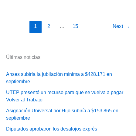
Universal
para
el
Adulto
1
2
…
15
Next
→
Mayor
aumentó
a
$304.255
Últimas noticias
Anses subiría la jubilación mínima a $428.171 en
septiembre
UTEP presentó un recurso para que se vuelva a pagar
Volver al Trabajo
Asignación Universal por Hijo subiría a $153.865 en
septiembre
Diputados aprobaron los desalojos exprés