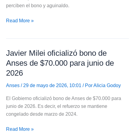
perciben el bono y aguinaldo.
Pensión
Read More »
Universal
para
el
Javier Milei oficializó bono de
Adulto
Mayor
Anses de $70.000 para junio de
aumentó
2026
a
$322.654
Anses
/ 29 de mayo de 2026, 10:01 / Por
Alicia Godoy
El Gobierno oficializó bono de Anses de $70.000 para
junio de 2026. Es decir, el refuerzo se mantiene
congelado desde marzo de 2024.
Javier
Read More »