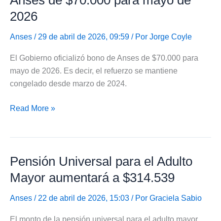
aumentó
2026
a
$314.539,28
Anses
/ 29 de abril de 2026, 09:59 / Por
Jorge Coyle
El Gobierno oficializó bono de Anses de $70.000 para
mayo de 2026. Es decir, el refuerzo se mantiene
congelado desde marzo de 2024.
Javier
Read More »
Milei
oficializó
bono
Pensión Universal para el Adulto
de
Anses
Mayor aumentará a $314.539
de
$70.000
Anses
/ 22 de abril de 2026, 15:03 / Por
Graciela Sabio
para
El monto de la pensión universal para el adulto mayor