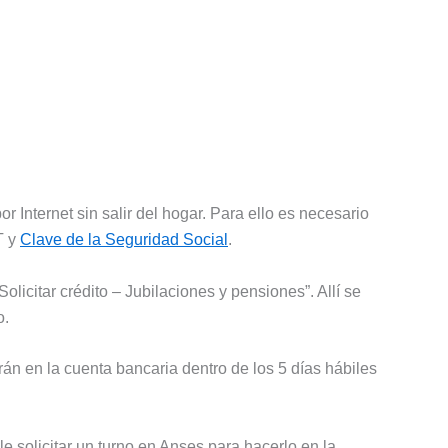
 Internet sin salir del hogar. Para ello es necesario
T y
Clave de la Seguridad Social
.
licitar crédito – Jubilaciones y pensiones”. Allí se
o.
rán en la cuenta bancaria dentro de los 5 días hábiles
e solicitar un turno en Anses para hacerlo en la