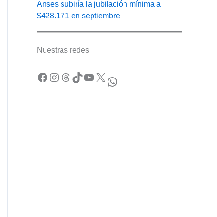
Anses subiría la jubilación mínima a
$428.171 en septiembre
Nuestras redes
Facebook
Instagram
Threads
TikTok
YouTube
X
WhatsApp