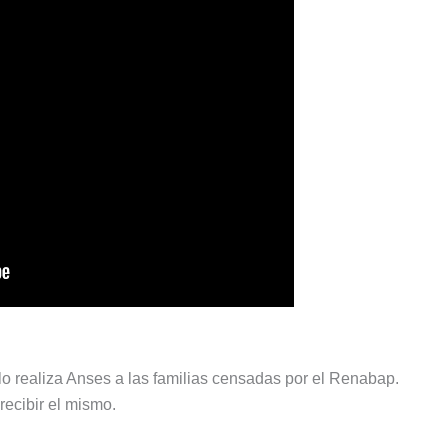
 lo realiza Anses a las familias censadas por el Renabap.
recibir el mismo.