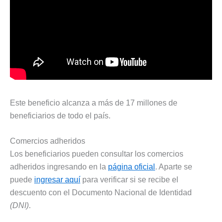
Este beneficio alcanza a más de 17 millones de
beneficiarios de todo el país.
Comercios adheridos
Los beneficiarios pueden consultar los comercios
adheridos ingresando en la
página oficial
. Aparte se
puede
ingresar aquí
para verificar si se recibe el
descuento con el Documento Nacional de Identidad
(DNI)
.