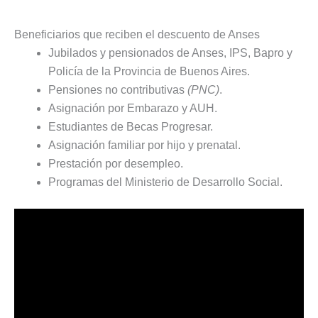
Beneficiarios que reciben el descuento de Anses
Jubilados y pensionados de Anses, IPS, Bapro y
Policía de la Provincia de Buenos Aires.
Pensiones no contributivas
(PNC)
.
Asignación por Embarazo y AUH.
Estudiantes de Becas Progresar.
Asignación familiar por hijo y prenatal.
Prestación por desempleo.
Programas del Ministerio de Desarrollo Social.