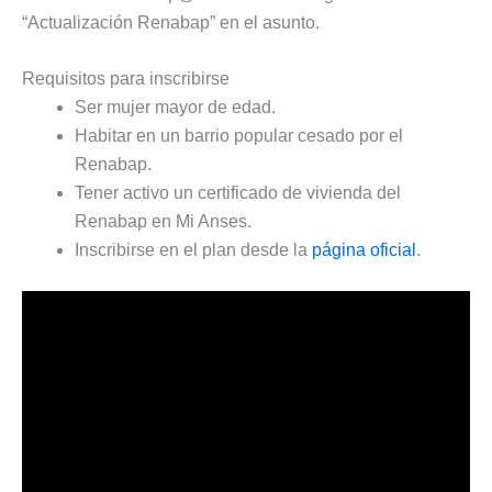
“Actualización Renabap” en el asunto.
Requisitos para inscribirse
Ser mujer mayor de edad.
Habitar en un barrio popular cesado por el
Renabap.
Tener activo un certificado de vivienda del
Renabap en Mi Anses.
Inscribirse en el plan desde la
página oficial
.