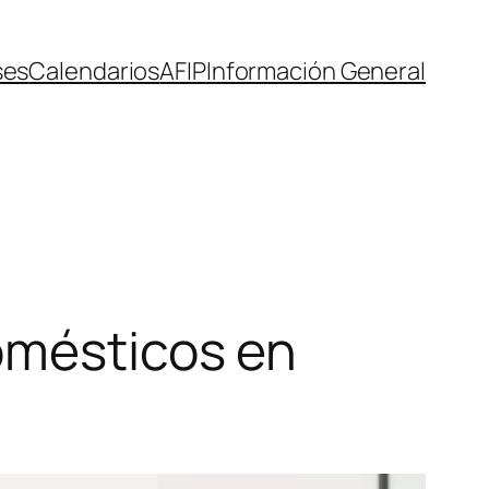
ses
Calendarios
AFIP
Información General
omésticos en