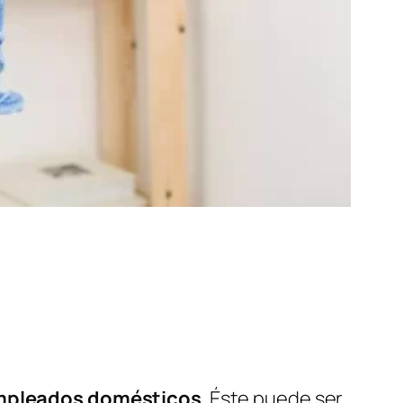
empleados domésticos
. Éste puede ser