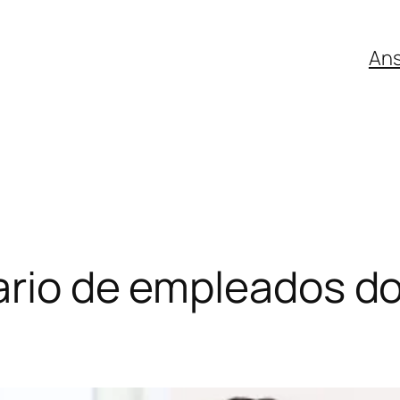
An
tario de empleados d