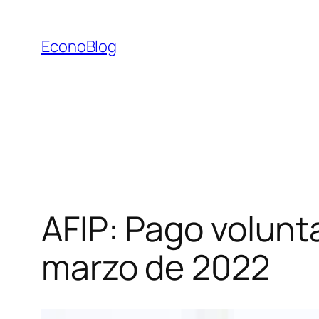
Saltar
al
EconoBlog
contenido
AFIP: Pago volun
marzo de 2022