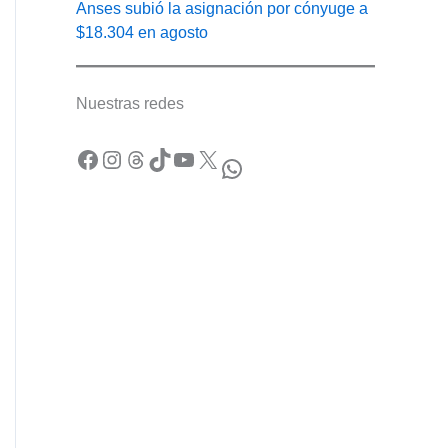
Anses subió la asignación por cónyuge a
$18.304 en agosto
Nuestras redes
Facebook
Instagram
Threads
TikTok
YouTube
X
WhatsApp