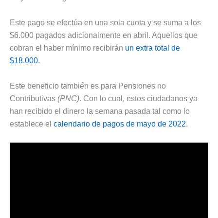
Este pago se efectúa en una sola cuota y se suma a los
$6.000 pagados adicionalmente en abril. Aquellos que
cobran el haber mínimo recibirán
un extra total de
$18.000
.
Este beneficio también es para Pensiones no
Contributivas
(PNC)
. Con lo cual, estos ciudadanos ya
han recibido el dinero la semana pasada tal como lo
establece el
calendario de pagos de mayo de 2022
.