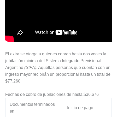
El extra se otorga a quienes cobran hasta dos veces la
jubilación mínima del Sistema Integrado Previsional
Argentino
(SIPA)
. Aquellas personas que cuentan con un
ingreso mayor recibirán un proporcional hasta un total de
$77.260.
Fechas de cobro de jubilaciones de hasta $36.676
Documentos terminados
Inicio de pago
en