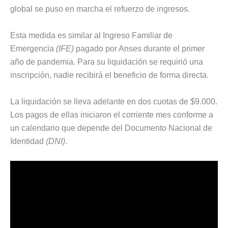
global se puso en marcha el refuerzo de ingresos.
Esta medida es similar al Ingreso Familiar de
Emergencia
(IFE)
pagado por Anses durante el primer
año de pandemia. Para su liquidación se requirió una
inscripción, nadie recibirá el beneficio de forma directa.
La liquidación se lleva adelante en dos cuotas de $9.000.
Los pagos de ellas iniciaron el corriente mes conforme a
un calendario que depende del Documento Nacional de
Identidad
(DNI)
.