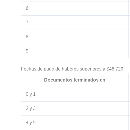
6
7
8
9
Fechas de pago de haberes superiores a $48.729
Documentos terminados en
0 y 1
2 y 3
4 y 5