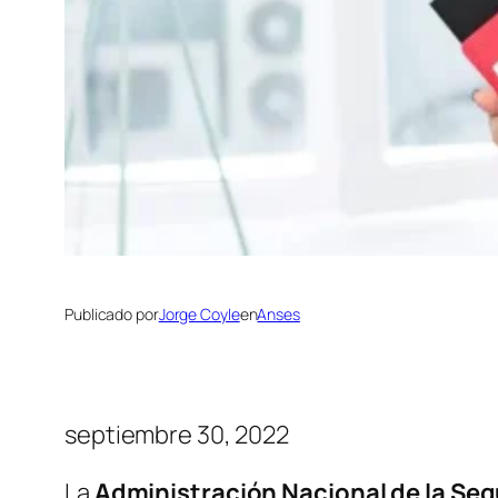
Publicado por
Jorge Coyle
en
Anses
septiembre 30, 2022
La
Administración Nacional de la Seg