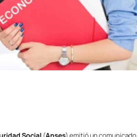
uridad Social
(
Anses
)
emitió un comunicado p