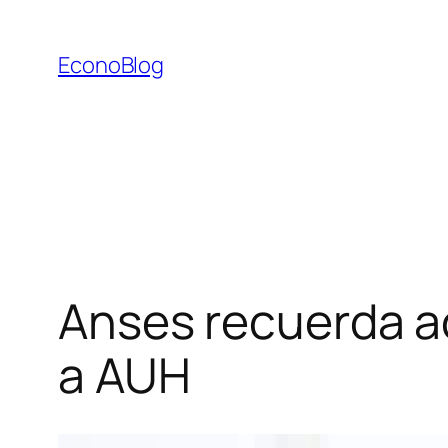
Saltar
al
EconoBlog
contenido
Anses recuerda ac
a AUH