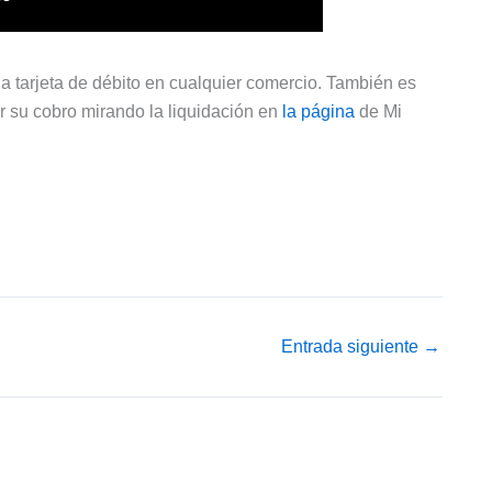
 tarjeta de débito en cualquier comercio. También es
car su cobro mirando la liquidación en
la página
de Mi
Entrada siguiente
→