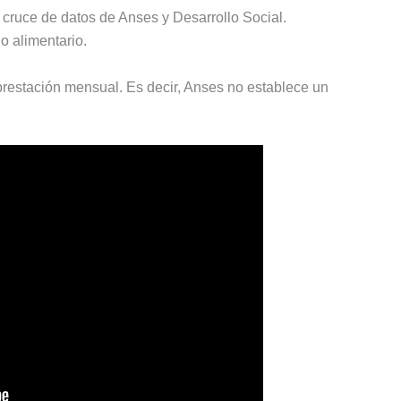
n cruce de datos de Anses y Desarrollo Social.
o alimentario.
prestación mensual. Es decir, Anses no establece un