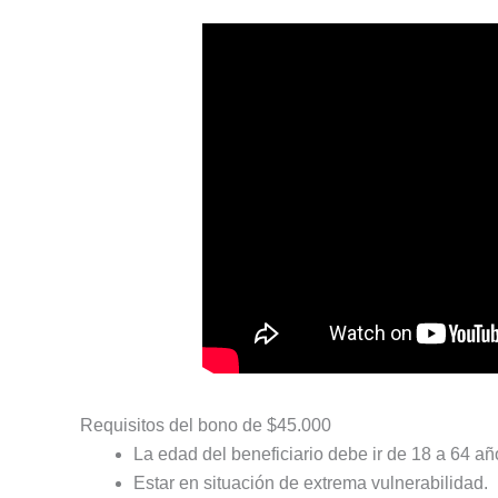
Requisitos del bono de $45.000
La edad del beneficiario debe ir de 18 a 64 añ
Estar en situación de extrema vulnerabilidad.