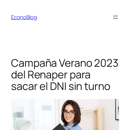
Saltar
al
EconoBlog
contenido
Campaña Verano 2023
del Renaper para
sacar el DNI sin turno