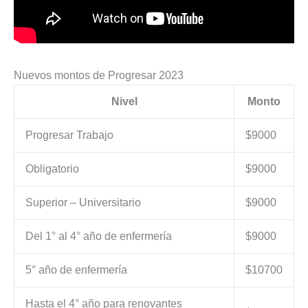
Nuevos montos de Progresar 2023
Nivel
Monto
Progresar Trabajo
$9000
Obligatorio
$9000
Superior – Universitario
$9000
Del 1° al 4° año de enfermería
$9000
5° año de enfermería
$10700
Hasta el 4° año para renovantes