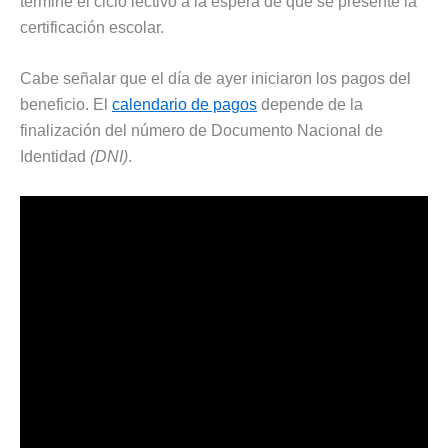
termine el ciclo lectivo a la espera de que se presente la
certificación escolar.
Cabe señalar que el día de ayer iniciaron los pagos del
beneficio. El
calendario de pagos
depende de la
finalización del número de Documento Nacional de
Identidad
(DNI)
.