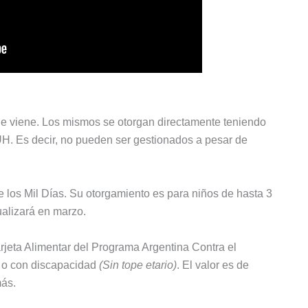
ue viene. Los mismos se otorgan directamente teniendo
UH. Es decir, no pueden ser gestionados a pesar de
e los Mil Días. Su otorgamiento es para niños de hasta 3
ualizará en marzo.
Tarjeta Alimentar del Programa Argentina Contra el
 o con discapacidad
(Sin tope etario)
. El valor es de
más.