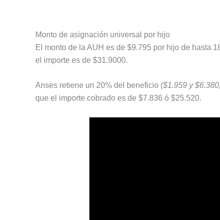
Monto de asignación universal por hijo
El monto de la AUH es de $9.795 por hijo de hasta 1
el importe es de $31.9000.
Anses retiene un 20% del beneficio
($1.959 y $6.380
que el importe cobrado es de $7.836 ó $25.520.