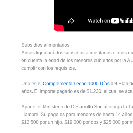
Subsidios alimentarios
Anses liquidará dos subsidios alimentarios el mes q
en cuenta la edad de los menores cubiertos por la A
cumplir con los requisitos.
Uno es
el Complemento Leche 1000 Días
del Plan d
años. El importe pagado es de $1.230, el cual se act
Aparte, el Ministerio de Desarrollo Social otorga la 
Hambre. Su pago es para menores de hasta 14 años
$12.500 por un hijo, $19.000 por dos y $25.000 por 