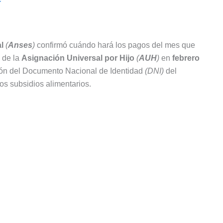
l
(
Anses
)
confirmó cuándo hará los pagos del mes que
o de la
Asignación Universal por Hijo
(
AUH
)
en
febrero
ión del Documento Nacional de Identidad
(DNI)
del
dos subsidios alimentarios.