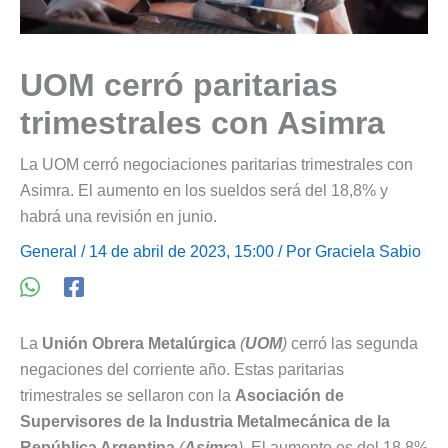
UOM cerró paritarias
trimestrales con Asimra
La UOM cerró negociaciones paritarias trimestrales con
Asimra. El aumento en los sueldos será del 18,8% y
habrá una revisión en junio.
General
/ 14 de abril de 2023, 15:00 / Por
Graciela Sabio
La
Unión Obrera Metalúrgica
(
UOM
)
cerró las segunda
negaciones del corriente año. Estas paritarias
trimestrales se sellaron con la
Asociación de
Supervisores de la Industria Metalmecánica de la
República Argentina
(
Asimra
)
. El aumento es del 18,8%