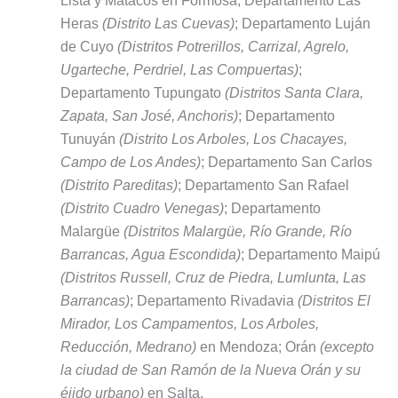
Lista y Matacos en Formosa; Departamento Las
Heras
(Distrito Las Cuevas)
; Departamento Luján
de Cuyo
(Distritos Potrerillos, Carrizal, Agrelo,
Ugarteche, Perdriel, Las Compuertas)
;
Departamento Tupungato
(Distritos Santa Clara,
Zapata, San José, Anchoris)
; Departamento
Tunuyán
(Distrito Los Arboles, Los Chacayes,
Campo de Los Andes)
; Departamento San Carlos
(Distrito Pareditas)
; Departamento San Rafael
(Distrito Cuadro Venegas)
; Departamento
Malargüe
(Distritos Malargüe, Río Grande, Río
Barrancas, Agua Escondida)
; Departamento Maipú
(Distritos Russell, Cruz de Piedra, Lumlunta, Las
Barrancas)
; Departamento Rivadavia
(Distritos El
Mirador, Los Campamentos, Los Arboles,
Reducción, Medrano)
en Mendoza; Orán
(excepto
la ciudad de San Ramón de la Nueva Orán y su
éjido urbano)
en Salta.