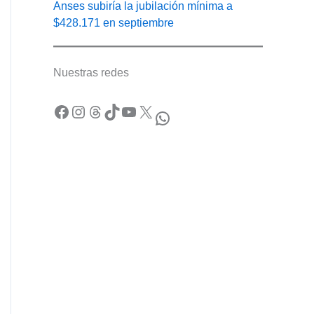
Anses subiría la jubilación mínima a
$428.171 en septiembre
Nuestras redes
Facebook
Instagram
Threads
TikTok
YouTube
X
WhatsApp