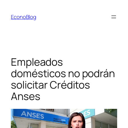
Saltar
al
EconoBlog
contenido
Empleados
domésticos no podrán
solicitar Créditos
Anses