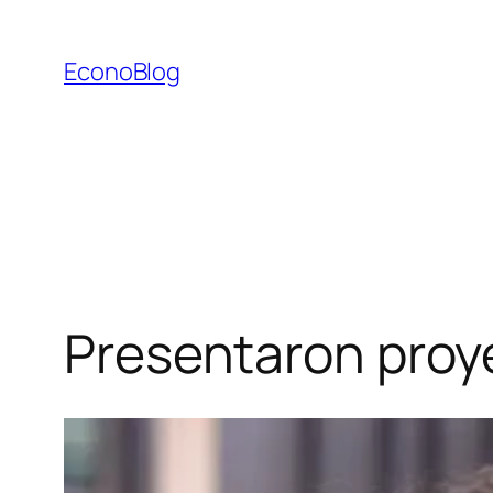
Saltar
al
EconoBlog
contenido
Presentaron proye