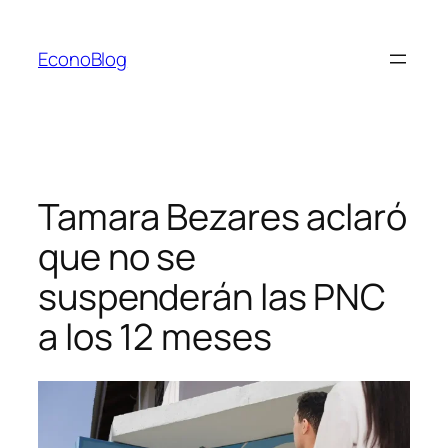
Saltar
al
EconoBlog
contenido
Tamara Bezares aclaró
que no se
suspenderán las PNC
a los 12 meses