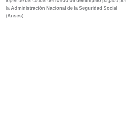
topes de las cuotas del
fondo de desempleo
pagado por
la
Administración Nacional de la Seguridad Social
(
Anses
).