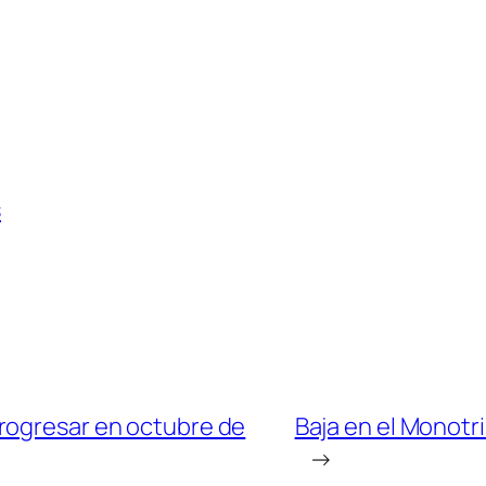
s
rogresar en octubre de
Baja en el Monotri
→