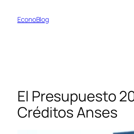
Saltar
al
EconoBlog
contenido
El Presupuesto 20
Créditos Anses