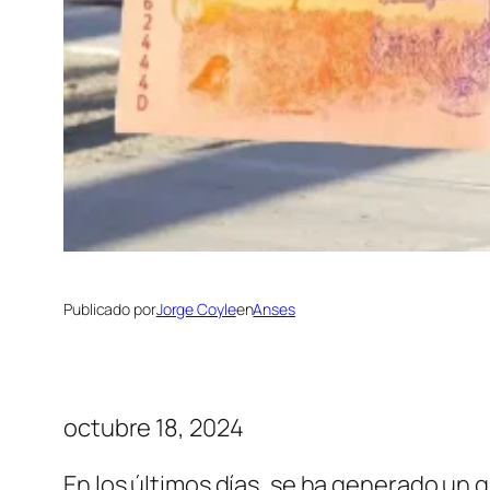
Publicado por
Jorge Coyle
en
Anses
octubre 18, 2024
En los últimos días, se ha generado un g