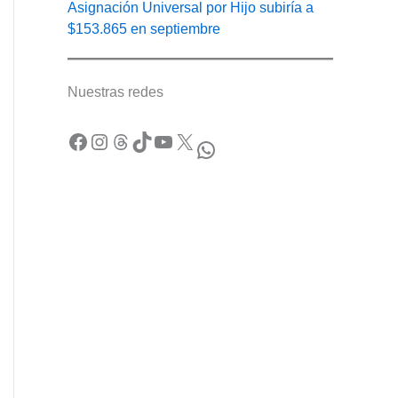
Asignación Universal por Hijo subiría a
$153.865 en septiembre
Nuestras redes
Facebook
Instagram
Threads
TikTok
YouTube
X
WhatsApp