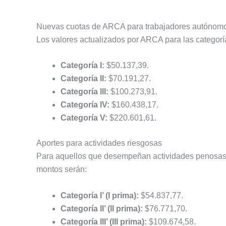
Nuevas cuotas de ARCA para trabajadores autónom
Los valores actualizados por ARCA para las categoría
Categoría I:
$50.137,39.
Categoría II:
$70.191,27.
Categoría III:
$100.273,91.
Categoría IV:
$160.438,17.
Categoría V:
$220.601,61.
Aportes para actividades riesgosas
Para aquellos que desempeñan actividades penosas o 
montos serán:
Categoría I’ (I prima):
$54.837,77.
Categoría II’ (II prima):
$76.771,70.
Categoría III’ (III prima):
$109.674,58.