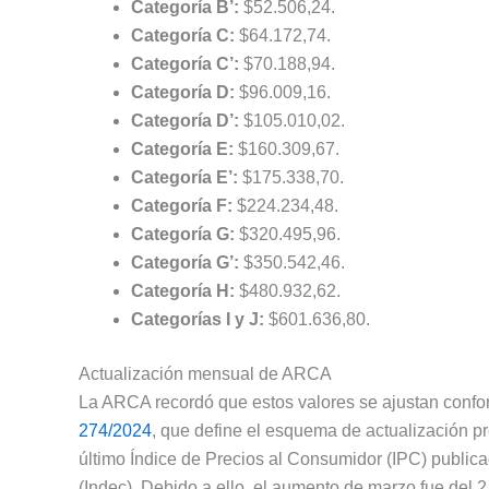
Categoría B’:
$52.506,24.
Categoría C:
$64.172,74.
Categoría C’:
$70.188,94.
Categoría D:
$96.009,16.
Categoría D’:
$105.010,02.
Categoría E:
$160.309,67.
Categoría E’:
$175.338,70.
Categoría F:
$224.234,48.
Categoría G:
$320.495,96.
Categoría G’:
$350.542,46.
Categoría H:
$480.932,62.
Categorías I y J:
$601.636,80.
Actualización mensual de ARCA
La ARCA recordó que estos valores se ajustan confor
274/2024
, que define el esquema de actualización pre
último Índice de Precios al Consumidor (IPC) publica
(Indec). Debido a ello, el aumento de marzo fue del