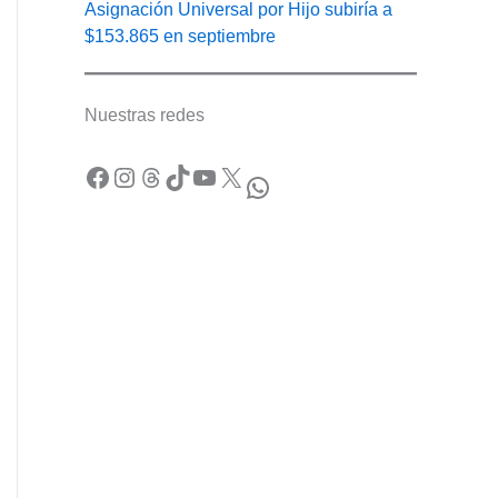
Asignación Universal por Hijo subiría a
$153.865 en septiembre
Nuestras redes
Facebook
Instagram
Threads
TikTok
YouTube
X
WhatsApp