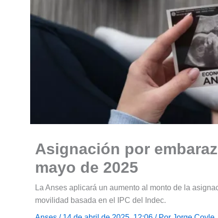
Asignación por embarazo
mayo de 2025
La Anses aplicará un aumento al monto de la asign
movilidad basada en el IPC del Indec.
Anses
/ 14 de abril de 2025, 12:06 / Por
Jorge Coyle