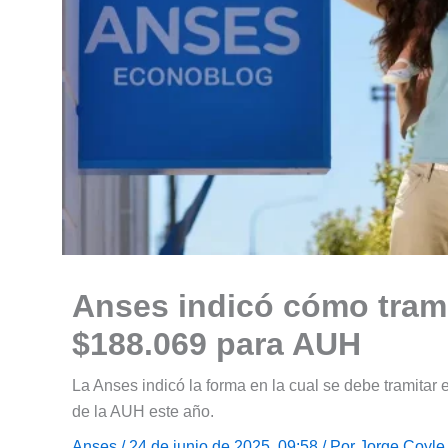
Anses indicó cómo tram
$188.069 para AUH
La Anses indicó la forma en la cual se debe tramita
de la AUH este año.
Anses
/ 24 de junio de 2025, 09:58 / Por
Jorge Coyle