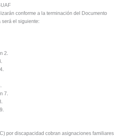
 SUAF
lizarán conforme a la terminación del Documento
 será el siguiente:
n 2.
.
4.
.
.
n 7.
8.
9.
C) por discapacidad cobran asignaciones familiares