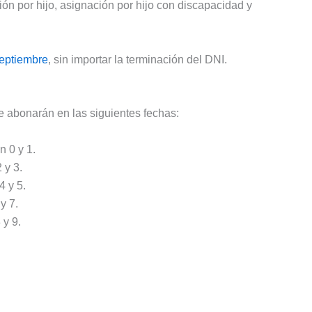
ón por hijo, asignación por hijo con discapacidad y
septiembre
, sin importar la terminación del DNI.
e abonarán en las siguientes fechas:
 0 y 1.
 y 3.
4 y 5.
y 7.
 y 9.