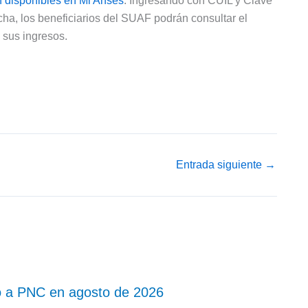
n disponibles en Mi Anses
. Ingresando con CUIL y Clave
cha, los beneficiarios del SUAF podrán consultar el
 sus ingresos.
Entrada siguiente
→
o a PNC en agosto de 2026