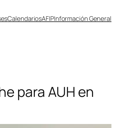
ses
Calendarios
AFIP
Información General
he para AUH en