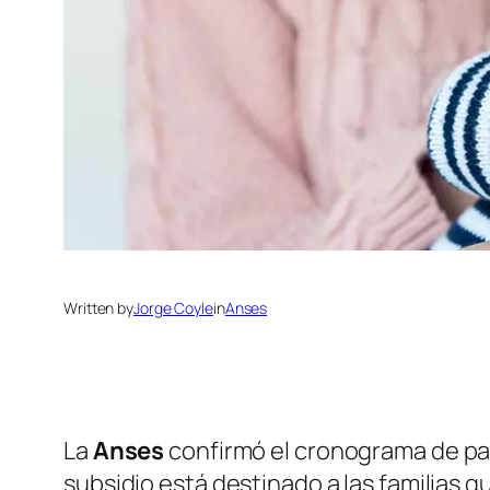
Written by
Jorge Coyle
in
Anses
La
Anses
confirmó el cronograma de p
subsidio está destinado a las familias q