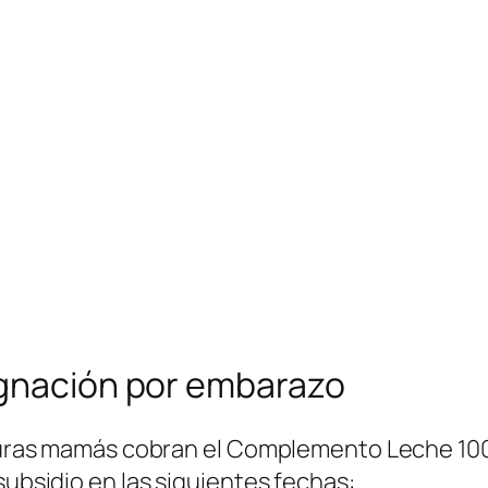
ignación por embarazo
futuras mamás cobran el Complemento Leche 100
subsidio en las siguientes fechas: