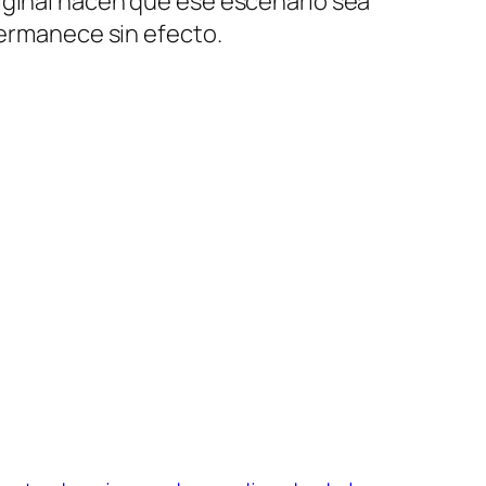
iginal hacen que ese escenario sea
permanece sin efecto.