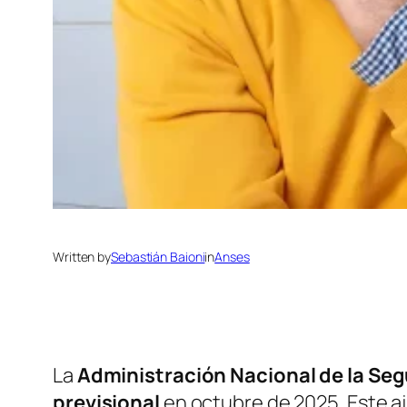
Written by
Sebastián Baioni
in
Anses
La
Administración Nacional de la Seg
previsional
en octubre de 2025. Este aj