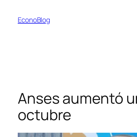
Saltar
al
EconoBlog
contenido
Anses aumentó un 
octubre