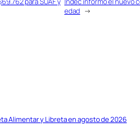
 $69.762 para SUAF y
Indec informó el nuevo 
edad
→
ta Alimentar y Libreta en agosto de 2026