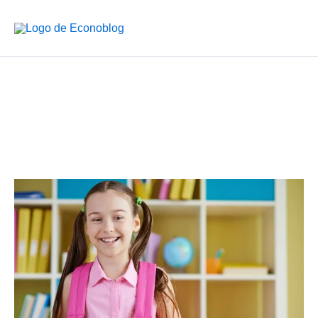
Ir
al
contenido