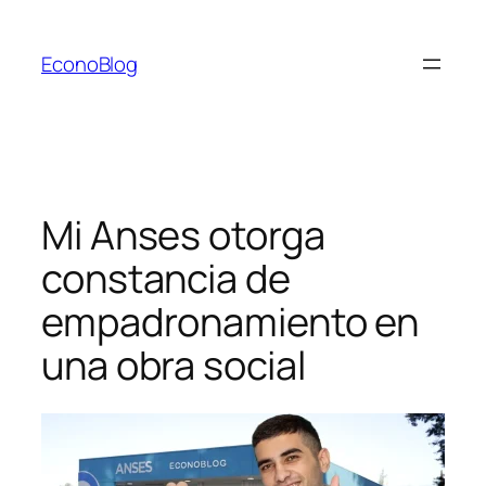
Saltar
al
EconoBlog
contenido
Mi Anses otorga
constancia de
empadronamiento en
una obra social