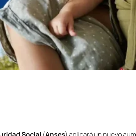
uridad Social
(
Anses
) aplicará un nuevo aum