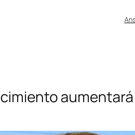
An
acimiento aumentará 