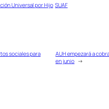
ción Universal por Hijo
SUAF
os sociales para
AUH empezará a cobrar
en junio
→