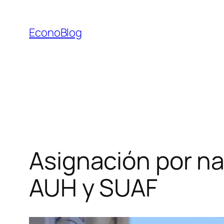
Saltar
al
EconoBlog
contenido
Asignación por n
AUH y SUAF