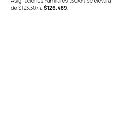
Asignaciones Familiares (SUAF) se elevará
de $123.307 a
$126.489
.