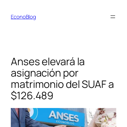
Saltar
al
EconoBlog
contenido
Anses elevará la
asignación por
matrimonio del SUAF a
$126.489