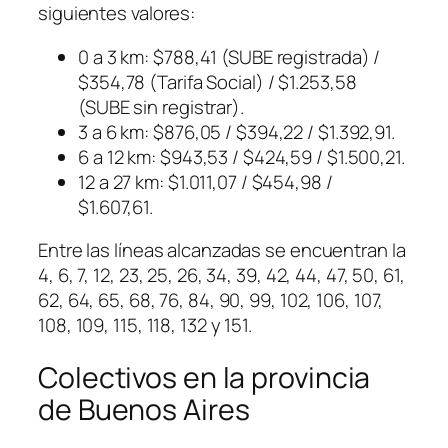
siguientes valores:
0 a 3 km: $788,41 (SUBE registrada) /
$354,78 (Tarifa Social) / $1.253,58
(SUBE sin registrar).
3 a 6 km: $876,05 / $394,22 / $1.392,91.
6 a 12 km: $943,53 / $424,59 / $1.500,21.
12 a 27 km: $1.011,07 / $454,98 /
$1.607,61.
Entre las líneas alcanzadas se encuentran la
4, 6, 7, 12, 23, 25, 26, 34, 39, 42, 44, 47, 50, 61,
62, 64, 65, 68, 76, 84, 90, 99, 102, 106, 107,
108, 109, 115, 118, 132 y 151.
Colectivos en la provincia
de Buenos Aires