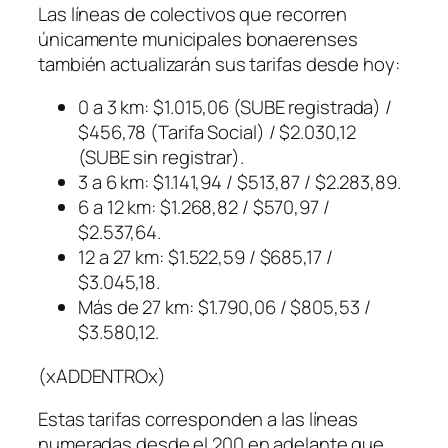
Las líneas de colectivos que recorren
únicamente municipales bonaerenses
también actualizarán sus tarifas desde hoy:
0 a 3 km: $1.015,06 (SUBE registrada) /
$456,78 (Tarifa Social) / $2.030,12
(SUBE sin registrar).
3 a 6 km: $1.141,94 / $513,87 / $2.283,89.
6 a 12 km: $1.268,82 / $570,97 /
$2.537,64.
12 a 27 km: $1.522,59 / $685,17 /
$3.045,18.
Más de 27 km: $1.790,06 / $805,53 /
$3.580,12.
(xADDENTROx)
Estas tarifas corresponden a las líneas
numeradas desde el 200 en adelante que