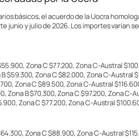
larios básicos, el acuerdo de la Uocra homolo
 junio y julio de 2026. Los importes varían seg
$55.900, Zona C $77.200, Zona C-Austral $100
a B $59.300, Zona C $82.000, Zona C-Austral 
4.700, Zona C $89.500, Zona C-Austral $116.60
00, Zona B $70.300, Zona C $97.200, Zona C-A
.900, Zona C $77.200, Zona C-Austral $100.6
64.300, Zona C $88.900, Zona C-Austral $115