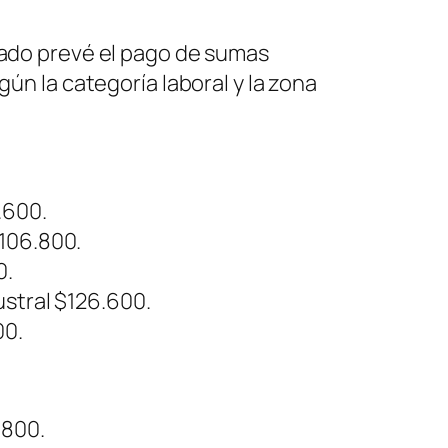
gado prevé el pago de sumas
ún la categoría laboral y la zona
.600.
$106.800.
0.
ustral $126.600.
00.
.800.