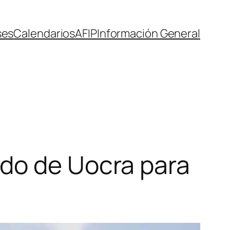
ses
Calendarios
AFIP
Información General
do de Uocra para