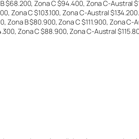
a B $68.200, Zona C $94.400, Zona C-Austral $
.500, Zona C $103.100, Zona C-Austral $134.200
00, Zona B $80.900, Zona C $111.900, Zona C-A
.300, Zona C $88.900, Zona C-Austral $115.8