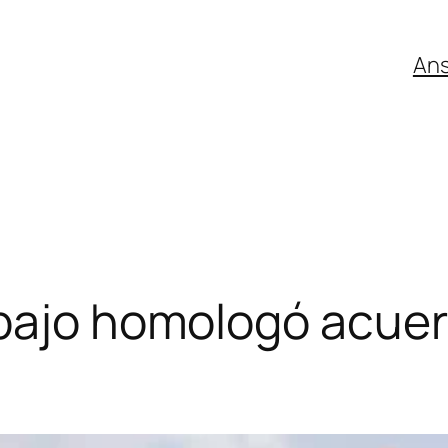
An
abajo homologó acuer