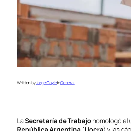
Written by
Jorge Coyle
in
General
La
Secretaría de Trabajo
homologó el ú
República Argentina
(
Uocra
) y las c