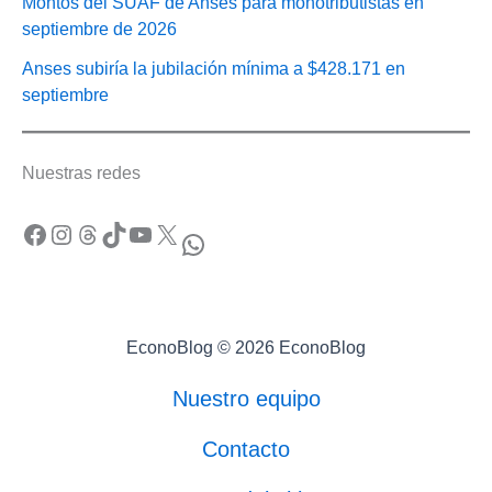
Montos del SUAF de Anses para monotributistas en
septiembre de 2026
Anses subiría la jubilación mínima a $428.171 en
septiembre
Nuestras redes
Facebook
Instagram
Threads
TikTok
YouTube
X
WhatsApp
EconoBlog © 2026 EconoBlog
Nuestro equipo
Contacto