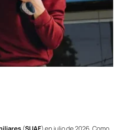
iliares
(
SUAF
) en julio de 2026. Como