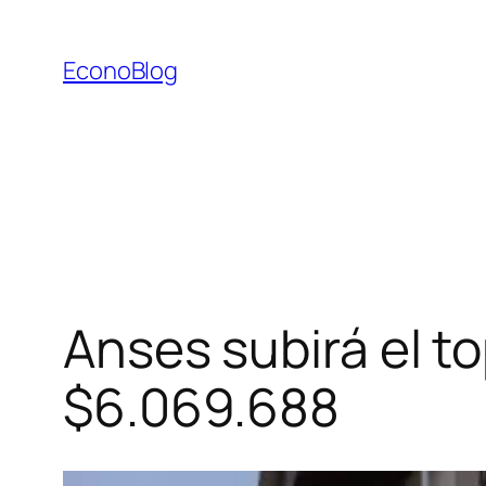
Saltar
al
EconoBlog
contenido
Anses subirá el t
$6.069.688