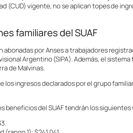
d (CUD) vigente, no se aplican topes de ingre
nes familiares del SUAF
n abonadas por Anses a trabajadores registrad
sional Argentino (SIPA). Además, el sistema t
ra de Malvinas.
los ingresos declarados por el grupo familiar.
les beneficios del SUAF tendrán los siguientes 
33.
 (rango 1): $241.041.