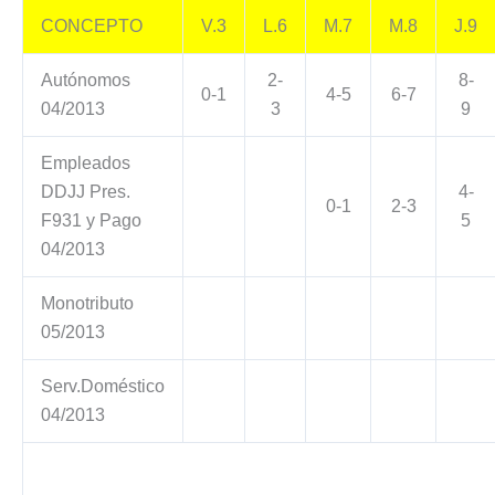
CONCEPTO
V.3
L.6
M.7
M.8
J.9
Autónomos
2-
8-
0-1
4-5
6-7
04/2013
3
9
Empleados
DDJJ Pres.
4-
0-1
2-3
F931 y Pago
5
04/2013
Monotributo
05/2013
Serv.Doméstico
04/2013