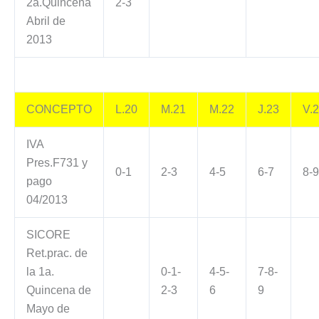
2a.Quincena
2-3
Abril de
2013
CONCEPTO
L.20
M.21
M.22
J.23
V.
IVA
Pres.F731 y
0-1
2-3
4-5
6-7
8-9
pago
04/2013
SICORE
Ret.prac. de
la 1a.
0-1-
4-5-
7-8-
Quincena de
2-3
6
9
Mayo de