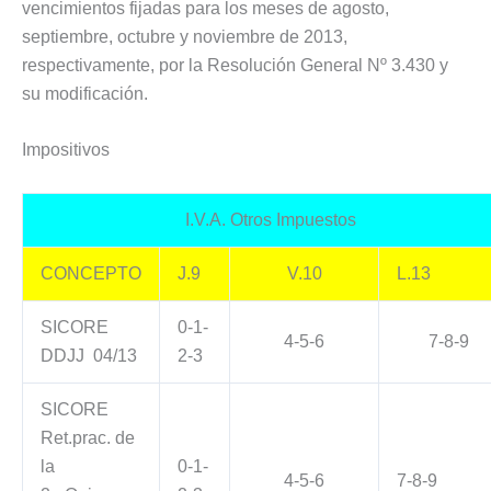
vencimientos fijadas para los meses de agosto,
septiembre, octubre y noviembre de 2013,
respectivamente, por la Resolución General Nº 3.430 y
su modificación.
Impositivos
I.V.A. Otros Impuestos
CONCEPTO
J.9
V.10
L.13
SICORE
0-1-
4-5-6
7-8-9
DDJJ 04/13
2-3
SICORE
Ret.prac. de
la
0-1-
4-5-6
7-8-9