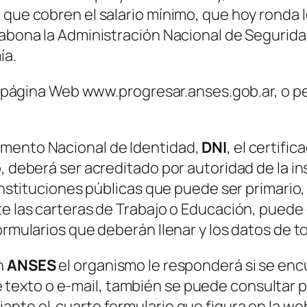
 que cobren el salario mínimo, que hoy ronda l
 abona la Administración Nacional de Segurida
ía.
e la página Web www.progresar.anses.gob.ar, o
umento Nacional de Identidad,
DNI
, el certifi
, deberá ser acreditado por autoridad de la ins
instituciones públicas que puede ser primario, 
te las carteras de Trabajo o Educación, puede 
ormularios que deberán llenar y los datos de to
n
ANSES
el organismo le responderá si se en
e texto o e-mail, también se puede consultar 
ante el cuarto formulario que figura en la we