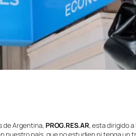
s de Argentina,
PROG.RES.AR
, esta dirigido 
 nuestro país, que no estudien ni tenga un tra