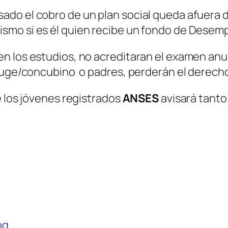
sado el cobro de un plan social queda afuera d
mismo si es él quien recibe un fondo de Desem
 los estudios, no acreditaran el examen anual
yuge/concubino o padres, perderán el derecho 
e los jóvenes registrados
ANSES
avisará tant
og
.