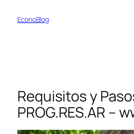
Saltar
al
EconoBlog
contenido
Requisitos y Paso
PROG.RES.AR – ww