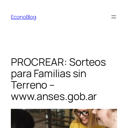
Saltar
al
EconoBlog
contenido
PROCREAR: Sorteos
para Familias sin
Terreno –
www.anses.gob.ar