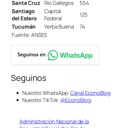
Santa Cruz
Río Gallegos
554
Santiago
Capital
125
del Estero
Federal
Tucumán
Yerba Buena
74
Fuente: ANSES
Seguinos
Nuestro WhatsApp:
Canal EconoBlog
.
Nuestro TikTok:
@EconoBlog
.
Administración Nacional de la