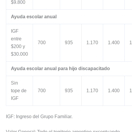
$9.800
Ayuda escolar anual
IGF
entre
700
935
1.170
1.400
1
$200 y
$30.000
Ayuda escolar anual para hijo discapacitado
Sin
tope de
700
935
1.170
1.400
1
IGF
IGF: Ingreso del Grupo Familiar.
Valor General: Todo el territorio argentino exceptuando