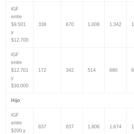
IGF
entre
$9.501
338
670
1.008
1.342
1
y
$12.700
IGF
entre
$12.701
172
342
514
680
6
y
$30.000
Hijo
IGF
entre
837
837
1.806
1.674
1
$200 y