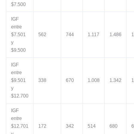
$7.500
IGF
entre
$7.501
562
744
1.117
1.486
1
y
$9.500
IGF
entre
$9.501
338
670
1.008
1.342
1
y
$12.700
IGF
entre
$12.701
172
342
514
680
6
y