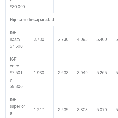
$30.000
Hijo con discapacidad
IGF
hasta
2.730
2.730
4.095
5.460
5
$7.500
IGF
entre
$7.501
1.930
2.633
3.949
5.265
5
y
$9.800
IGF
superior
1.217
2.535
3.803
5.070
5
a