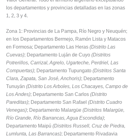
los departamentos y provincias detalladas en las zonas
1, 2, 3 y 4.
Zona 1: Provincias de La Pampa, Río Negro y Neuquén;
en los Departamentos Bermejo, Ramón Lista y Matacos
en Formosa; Departamento Las Heras
(Distrito Las
Cuevas)
; Departamento Luján de Cuyo
(Distritos
Potrerillos, Carrizal, Agrelo, Ugarteche, Perdriel, Las
Compuertas)
; Departamento Tupungato
(Distritos Santa
Clara, Zapata, San José, Anchoris)
; Departamento
Tunuyán
(Distrito Los Arboles, Los Chacayes, Campo de
Los Andes)
; Departamento San Carlos
(Distrito
Pareditas)
; Departamento San Rafael
(Distrito Cuadro
Venegas)
; Departamento Malargüe
(Distritos Malargüe,
Río Grande, Río Barrancas, Agua Escondida)
;
Departamento Maipú
(Distritos Russell, Cruz de Piedra,
Lumlunta, Las Barrancas)
; Departamento Rivadavia