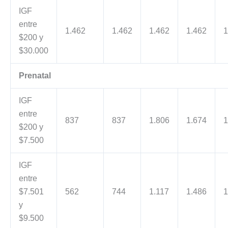
IGF
entre
1.462
1.462
1.462
1.462
1
$200 y
$30.000
Prenatal
IGF
entre
837
837
1.806
1.674
1
$200 y
$7.500
IGF
entre
$7.501
562
744
1.117
1.486
1
y
$9.500