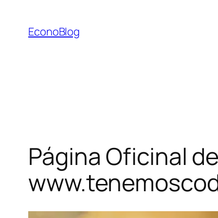
Saltar
al
EconoBlog
contenido
Página Oficinal de
www.tenemoscodi