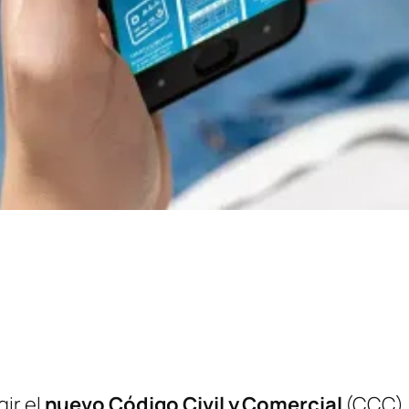
ir el
nuevo Código Civil y Comercial
(CCC)