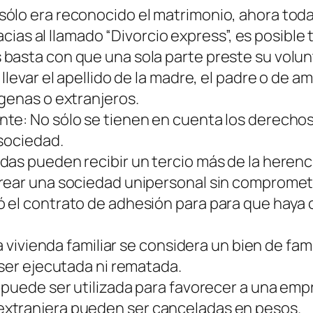
ólo era reconocido el matrimonio, ahora toda 
racias al llamado “Divorcio express”, es posible
asta con que una sola parte preste su volunta
llevar el apellido de la madre, el padre o de 
genas o extranjeros.
te: No sólo se tienen en cuenta los derechos 
 sociedad.
as pueden recibir un tercio más de la herenci
rear una sociedad unipersonal sin compromete
el contrato de adhesión para para que haya cl
La vivienda familiar se considera un bien de fam
 ser ejecutada ni rematada.
 puede ser utilizada para favorecer a una emp
xtranjera pueden ser canceladas en pesos.