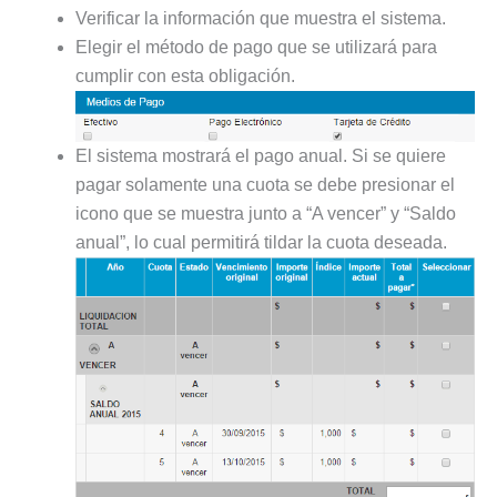
Verificar la información que muestra el sistema.
Elegir el método de pago que se utilizará para
cumplir con esta obligación.
El sistema mostrará el pago anual. Si se quiere
pagar solamente una cuota se debe presionar el
icono que se muestra junto a “A vencer” y “Saldo
anual”, lo cual permitirá tildar la cuota deseada.