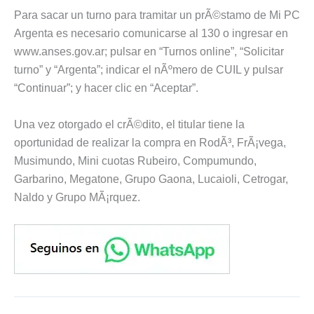
Para sacar un turno para tramitar un prÃ©stamo de Mi PC
Argenta es necesario comunicarse al 130 o ingresar en
www.anses.gov.ar; pulsar en “Turnos online”, “Solicitar
turno” y “Argenta”; indicar el nÃºmero de CUIL y pulsar
“Continuar”; y hacer clic en “Aceptar”.
Una vez otorgado el crÃ©dito, el titular tiene la
oportunidad de realizar la compra en RodÃ³, FrÃ¡vega,
Musimundo, Mini cuotas Rubeiro, Compumundo,
Garbarino, Megatone, Grupo Gaona, Lucaioli, Cetrogar,
Naldo y Grupo MÃ¡rquez.